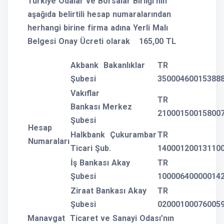
Türkiye Odalar ve Borsalar Birliği’nin
aşağıda belirtili hesap numaralarından
herhangi birine firma adına Yerli Malı
Belgesi Onay Ücreti olarak
165,00 TL
Akbank Bakanlıklar
TR
Şubesi
35000460015388
Vakıflar
TR
Bankası Merkez
21000150015800
Şubesi
Hesap
Halkbank Çukurambar
TR
Numaraları
Ticari Şub.
14000120013110
İş Bankası Akay
TR
Şubesi
10000640000014
Ziraat Bankası Akay
TR
Şubesi
02000100076005
Manavgat Ticaret ve Sanayi Odası’nın