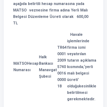
aşağıda belirtili hesap numarasına yada
MATSO veznesine firma adına Yerli Malı
Belgesi Düzenleme Ücreti olarak
600,00
TL
Havale
işlemlerinde
TR64
firma ismi
0001
veyatırılan
Halk
2009
tutarın açıklama
MATSO
Hesap
Bankası
5740
kısmında;‘yerli
Numarası
Manavgat
0016
malı belgesi
Şubesi
0000
ücreti’
18
olduğukesinlikle
belirtilmesi
gerekmektedir.