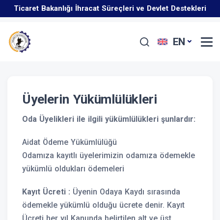
Ticaret Bakanlığı İhracat Süreçleri ve Devlet Destekleri
İş Geliştirme Desteği 2025 Yılı 1. Dönem Başvuruları
Eğitim Programı Hakkında
EN
Enflasyon Düzeltmesi Hakkında
Başladı
Üyelerin Yükümlülükleri
Oda Üyelikleri ile ilgili yükümlülükleri şunlardır:
Aidat Ödeme Yükümlülüğü
Odamıza kayıtlı üyelerimizin odamıza ödemekle
yükümlü oldukları ödemeleri
Kayıt Ücreti :
Üyenin Odaya Kaydı sırasında
ödemekle yükümlü olduğu ücrete denir. Kayıt
Ücreti her yıl Kanunda belirtilen alt ve üst