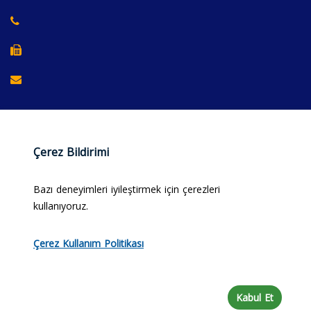
Çerez Bildirimi
Bazı deneyimleri iyileştirmek için çerezleri
kullanıyoruz.
© 2025 Merzifon Chamber of Commerce and Industry.
Çerez Kullanım Politikası
All rights reserved.
Privacy Policy
PDPL
Kabul Et
Web Design:
#alpcanaydiner