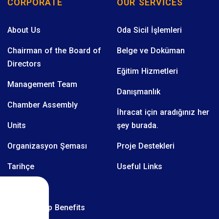
CORPORATE
OUR SERVICES
About Us
Oda Sicil İşlemleri
Chairman of the Board of
Belge ve Doküman
Directors
Eğitim Hizmetleri
Management Team
Danışmanlık
Chamber Assembly
İhracat için aradığınız her
Units
şey burada.
Organizasyon Şeması
Proje Destekleri
Tarihçe
Useful Links
Üyelerimiz
Membership Benefits