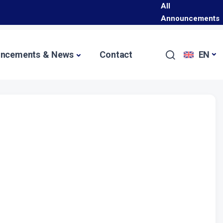
All
Programı Hakkında
Announcements
Başladı
ncements & News
Contact
EN