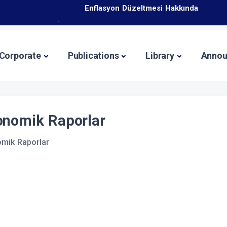
icaret Bakanlığı İhracat Süreçleri ve Devlet Destekleri Eğitim 
İş Geliştirme Desteği 2025 Yılı 1. Dönem Başvuruları 
Corporate
Publications
Library
Annou
onomik Raporlar
mik Raporlar