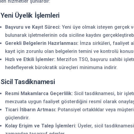
len hizmetler şunlardır:
 Yeni Üyelik İşlemleri
Başvuru ve Kayıt Süreci:
Yeni üye olmak isteyen gerçek ve
bulunarak işletmelerinin oda siciline kaydını gerçekleştirebi
Gerekli Belgelerin Hazırlanması:
İmza sirküleri, faaliyet a
kayıt için zorunlu olan belgelerin temini ve kontrolü konusu
Hızlı ve Etkili İşlemler:
Merzifon TSO, başvuru sahibi işletm
hedefleyerek bürokratik süreçleri minimuma indirir.
 Sicil Tasdiknamesi
Resmi Makamlarca Geçerlilik:
Sicil tasdiknamesi, bir işl
mevzuata uygun faaliyet gösterdiğini resmî olarak onaylay
Ticari İtibarın Artması:
Potansiyel ortaklıklar veya müşteri
güçlendirir.
Kolay Erişim ve Talep İşlemleri:
Üyeler, sicil tasdiknamesi 
zamandan tasarruf ederler.