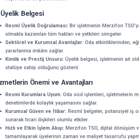
 Üyelik Belgesi
Resmî Üyelik Doğrulaması:
Bir işletmenin Merzifon TSO’y
olmakla kazanılan tüm hakları ve yetkileri simgeler.
Sektörel ve Kurumsal Avantajlar:
Oda etkinliklerinden, eğ
yararlanma imkânı sağlar.
Kimlik ve Prestij Unsuru:
Üyelik belgesi, işletmenin ait ol
statüye sahip olduğunu gösterir.
zmetlerin Önemi ve Avantajları
Resmi Kurumlara Uyum:
Oda sicil işlemleri, işletmelerin
denetimlerde kolaylık yaşamasını sağlar.
Kurumsal Güven ve İtibar:
Resmî belgeler, potansiyel iş or
sunarak ticari ilişkileri olumlu etkiler.
Hızlı ve Etkin İşlem Akışı:
Merzifon TSO, dijital dönüşüm ve
tamamlayarak üyelerinin zaman ve maliyet tasarrufu yapm