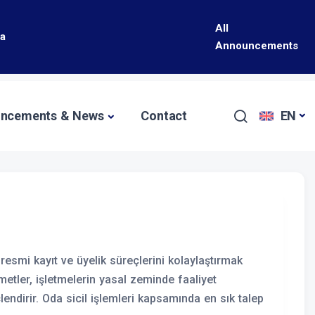
All
da
Announcements
ncements & News
Contact
EN
esmi kayıt ve üyelik süreçlerini kolaylaştırmak
metler, işletmelerin yasal zeminde faaliyet
ndirir. Oda sicil işlemleri kapsamında en sık talep