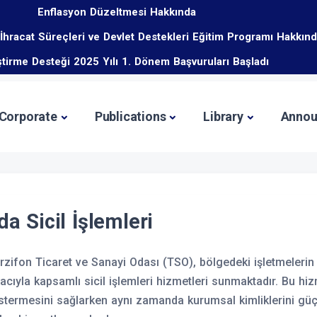
Enflasyon Düzeltmesi Hakkında
 İhracat Süreçleri ve Devlet Destekleri Eğitim Programı Hakkın
iştirme Desteği 2025 Yılı 1. Dönem Başvuruları Başladı
Corporate
Publications
Library
Annou
da Sicil İşlemleri
zifon Ticaret ve Sanayi Odası (TSO), bölgedeki işletmelerin r
cıyla kapsamlı sicil işlemleri hizmetleri sunmaktadır. Bu hiz
termesini sağlarken aynı zamanda kurumsal kimliklerini güçle