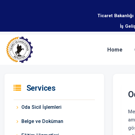
Ticaret Bakanlığı
İş Gel
Home
Services
O
Oda Sicil İşlemleri
Mer
ama
Belge ve Doküman
gös