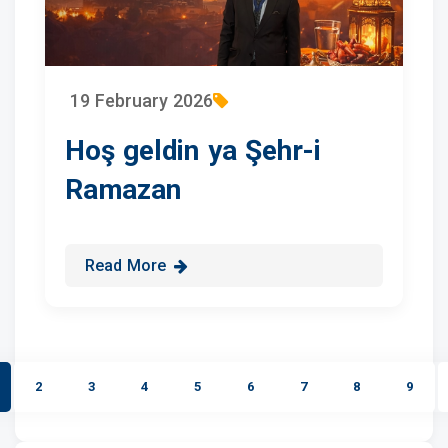
19 February 2026
Hoş geldin ya Şehr-i
Ramazan
Read More
2
3
4
5
6
7
8
9