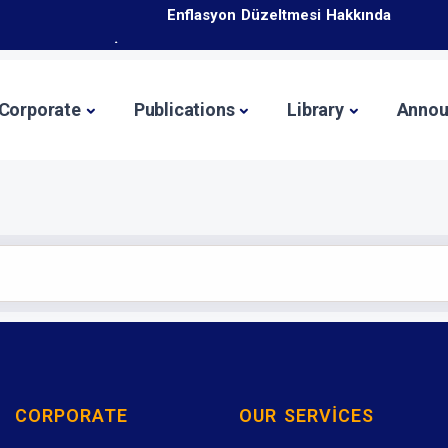
icaret Bakanlığı İhracat Süreçleri ve Devlet Destekleri Eğitim 
İş Geliştirme Desteği 2025 Yılı 1. Dönem Başvuruları 
Corporate
Publications
Library
Annou
CORPORATE
OUR SERVICES