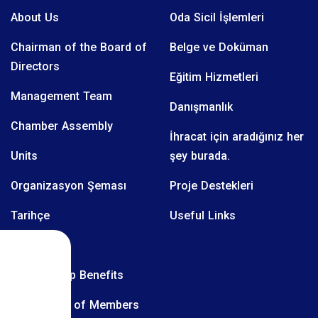
About Us
Oda Sicil İşlemleri
Chairman of the Board of
Belge ve Doküman
Directors
Eğitim Hizmetleri
Management Team
Danışmanlık
Chamber Assembly
İhracat için aradığınız her
Units
şey burada.
Organizasyon Şeması
Proje Destekleri
Tarihçe
Useful Links
Üyelerimiz
Membership Benefits
Obligations of Members
.