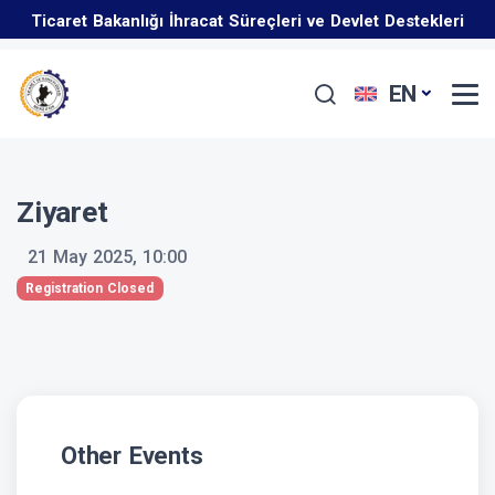
Ticaret Bakanlığı İhracat Süreçleri ve Devlet Destekleri
İş Geliştirme Desteği 2025 Yılı 1. Dönem Başvuruları
Eğitim Programı Hakkında
EN
Enflasyon Düzeltmesi Hakkında
Başladı
Ziyaret
21 May 2025, 10:00
Registration Closed
Other Events