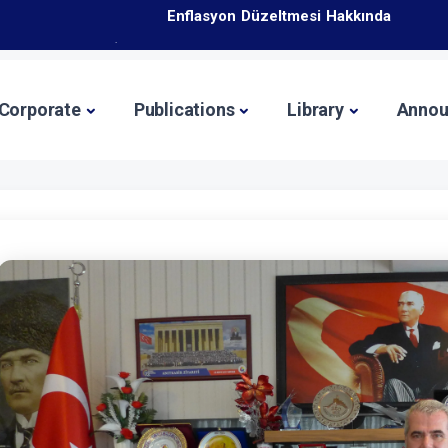
icaret Bakanlığı İhracat Süreçleri ve Devlet Destekleri Eğitim 
İş Geliştirme Desteği 2025 Yılı 1. Dönem Başvuruları 
Enflasyon Düzeltmesi Hakkında
Corporate
Publications
Library
Annou