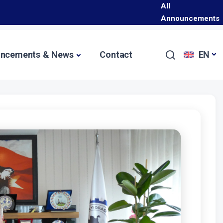
All
Programı Hakkında
Announcements
Başladı
ncements & News
Contact
EN