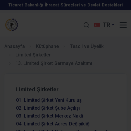
Ticaret Bakanlığı İhracat Süreçleri ve Devlet Destekleri
İş Geliştirme Desteği 2025 Yılı 1. Dönem Başvuruları
Eğitim Programı Hakkında
TR
Kurumlar vergisi beyanname süresi uzatıldı.
Başladı
Türkiye-Özbekistan İş Forumu, 15 Mayıs 2025, Taşkent,
KOSGEB Kapasite Geliştirme Destek Programı
Özbekistan
Anasayfa
Kütüphane
Tescil ve Üyelik
Limited Şirketler
Mayıs 2025 Elektronik Sohbet Toplantıları
13. Limited Şirket Sermaye Azaltımı
GIDA SATIŞ VE TOPLU TÜKETİM YERLERİNDE KAREKOD
Ekim 2025 Elektronik Sohbet Toplantıları
UYGULAMASI ZORUNLU OLMUŞTUR.
İhracat Uzmanlığı Programı
Limited Şirketler
29 Ocak - 4 Şubat 2026 tarihleri arasında ekonomiye dair
01. Limited Şirket Yeni Kuruluş
Enflasyon Düzeltmesi Hakkında
öne çıkan düzenlemeler
02. Limited Şirket Şube Açılışı
03. Limited Şirket Merkez Nakli
04. Limited Şirket Adres Değişikliği