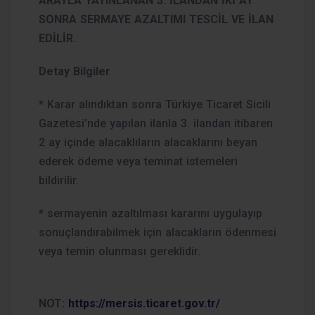
ARAYLA YAYINLANAN 3. İLANDAN İKİ AY
SONRA SERMAYE AZALTIMI TESCİL VE İLAN
EDİLİR.
Detay Bilgiler
* Karar alındıktan sonra Türkiye Ticaret Sicili
Gazetesi’nde yapılan ilanla 3. ilandan itibaren
2 ay içinde alacaklıların alacaklarını beyan
ederek ödeme veya teminat istemeleri
bildirilir.
* sermayenin azaltılması kararını uygulayıp
sonuçlandırabilmek için alacakların ödenmesi
veya temin olunması gereklidir.
NOT:
https://mersis.ticaret.gov.tr/