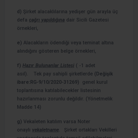
d)
Şirket alacaklılarına yedişer gün arayla üç
defa
çağrı yapıldığına
dair Sicili Gazetesi
örnekleri,
e)
Alacakların ödendiği veya teminat altına
alındığını gösteren belge örnekleri,
f)
Hazır Bulunanlar Listesi
( -1 adet
asıl).
Tek pay sahipli şirketlerde
(Değişik
ibare:RG-9/10/2020-31269)
genel kurul
toplantısına katılabilecekler listesinin
hazırlanması zorunlu değildir. (Yönetmelik
Madde 14)
g)
Vekaleten katılım varsa Noter
onaylı
vekaletname
.
Şirket ortakları Vekilleri