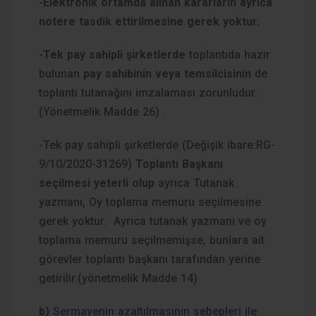
-Elektronik ortamda alınan kararların ayrıca
notere tasdik ettirilmesine gerek yoktur.
-Tek pay sahipli şirketlerde
toplantıda hazır
bulunan
pay sahibinin veya temsilcisinin
de
toplantı tutanağını imzalaması zorunludur.
(Yönetmelik Madde 26) .
-Tek pay sahipli şirketlerde (Değişik ibare:RG-
9/10/2020-31269)
Toplantı Başkanı
seçilmesi yeterli olup
ayrıca Tutanak
yazmanı, Oy toplama memuru seçilmesine
gerek yoktur. Ayrıca tutanak yazmanı ve oy
toplama memuru seçilmemişse, bunlara ait
görevler toplantı başkanı tarafından yerine
getirilir.(yönetmelik Madde 14)
b)
Sermayenin azaltılmasının sebepleri ile