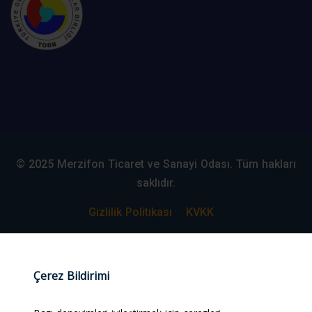
© 2025 Merzifon Ticaret ve Sanayi Odası. Tüm hakları
saklıdır.
Gizlilik Politikası
KVKK
Web Tasarım:
#alpcanaydiner
Çerez Bildirimi