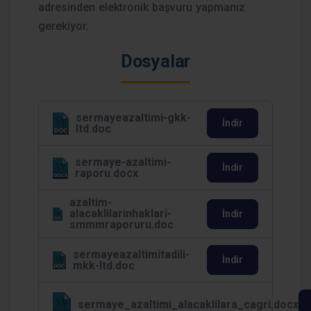
adresinden elektronik başvuru yapmanız
gerekiyor.
Dosyalar
sermayeazaltimi-gkk-
İndir
ltd.doc
sermaye-azaltimi-
İndir
raporu.docx
azaltim-
alacaklilarinhaklari-
İndir
smmmraporuru.doc
sermayeazaltimitadili-
İndir
mkk-ltd.doc
sermaye_azaltimi_alacaklilara_cagri.docx