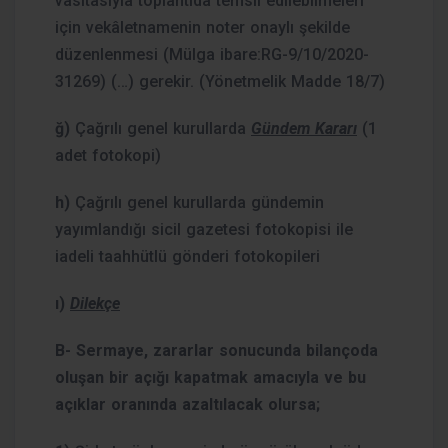
vasıtasıyla toplantıda temsil edilebilmeleri
için vekâletnamenin noter onaylı şekilde
düzenlenmesi (Mülga ibare:RG-9/10/2020-
31269) (…) gerekir. (Yönetmelik Madde 18/7)
ğ)
Çağrılı genel kurullarda
Gündem Kararı
(1
adet fotokopi)
h)
Çağrılı genel kurullarda gündemin
yayımlandığı sicil gazetesi fotokopisi ile
iadeli taahhütlü gönderi fotokopileri
ı)
Dilekçe
B- Sermaye, zararlar sonucunda bilançoda
oluşan bir açığı kapatmak amacıyla ve bu
açıklar oranında azaltılacak olursa;