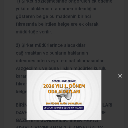
1)
Şirket sözleşmesinde öngörülen ek ödeme
yükümlülüklerinin tamamen ödendiğini
gösteren belge bu maddenin birinci
fıkrasında belirtilen belgelere ek olarak
müdürlüğe verilir.
2)
Şirket müdürlerince alacaklıları
çağırmaktan ve bunların haklarının
ödenmesinden veya teminat alınmasından
vazgeçilmiş ve buna ilişkin müdürler kurulu
×
kararı müdürlüğe ibraz edilmiş ise birinci
fıkranın (d) ve (e) bentlerinde belirtilen
belgeler aranmaz.
BİRİNCİ AŞAMADA YALNIZCA ALACAKLILARI
DAVET İLANI 3 KEZ YAYINLANMAK ÜZERE
GAZETEYE GÖNDERİLİR. BİRER HAFTA