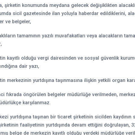
a, şirketin konumunda meydana gelecek değişiklikten alacakl
umda sicil gazetesinde ilan yoluyla haberdar edildiklerini, ala
er ve belgeler,
klıların tamamının yazılı muvafakatları veya alacakların tama
,
tin kayıtlı olduğu vergi dairesinden ve sosyal güvenlik kur
lındığına dair yazı,
tin merkezinin yurtdışına taşınmasına ilişkin yetkili organ kara
nci fıkrada öngörülen belgeler müdürlüğe verilmeden, merkezi
üdürlükçe karşılanmaz.
zi yurtdışına taşınan bir ticaret şirketinin sicilden kaydının 
 şirketinin faaliyetinin yurtdışında devam ettiğini doğrulayan,
mış belge de merkezin kayıtlı olduğu yerdeki müdürlüğe verili