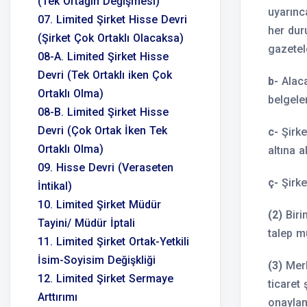
(Tek Ortağın Değişmesi)
uyarınc
07. Limited Şirket Hisse Devri
her dur
(Şirket Çok Ortaklı Olacaksa)
gazetel
08-A. Limited Şirket Hisse
Devri (Tek Ortaklı iken Çok
b-
Alaca
Ortaklı Olma)
belgeler
08-B. Limited Şirket Hisse
Devri (Çok Ortak İken Tek
c-
Şirke
Ortaklı Olma)
altına a
09. Hisse Devri (Veraseten
ç-
Şirke
İntikal)
10. Limited Şirket Müdür
(2)
Biri
Tayini/ Müdür İptali
talep m
11. Limited Şirket Ortak-Yetkili
İsim-Soyisim Değişkliği
(3)
Merke
12. Limited Şirket Sermaye
ticaret
Arttırımı
onaylan