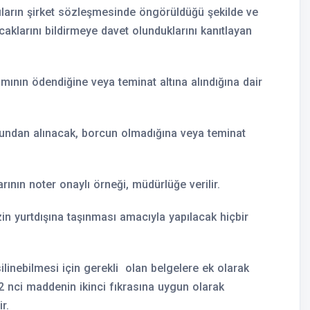
ıların şirket sözleşmesinde öngörüldüğü şekilde ve
caklarını bildirmeye davet olunduklarını kanıtlayan
mının ödendiğine veya teminat altına alındığına dair
umundan alınacak, borcun olmadığına veya teminat
rının noter onaylı örneği, müdürlüğe verilir.
n yurtdışına taşınması amacıyla yapılacak hiçbir
silinebilmesi için gerekli olan belgelere ek olarak
 32 nci maddenin ikinci fıkrasına uygun olarak
r.