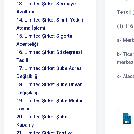
13. Limited Şirket Sermaye
Azaltımı
Tescil
14. Limited Şirket Sınırlı Yetkili
(1)
116 n
Atama İşlemi
15. Limited Şirket Sigorta
a-
Merke
Acenteliği
16. Limited Şirket Sözleşmesi
b-
Ticar
Tadili
merkezi
17. Limited Şirket Şube Adres
Değişikliği
c-
Alacak
18. Limited Şirket Şube Ünvan
Değişikliği
19. Limited Şirket Şube Müdür
Tayini
20. Limited Şirket Şube
Kapanış
21. Limited Şirket Tasfiye