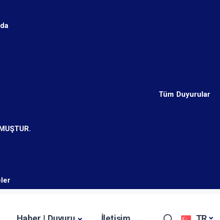
nda
Tüm Duyurular
LMUŞTUR.
ler
Haber | Duyuru
İletişim
TR