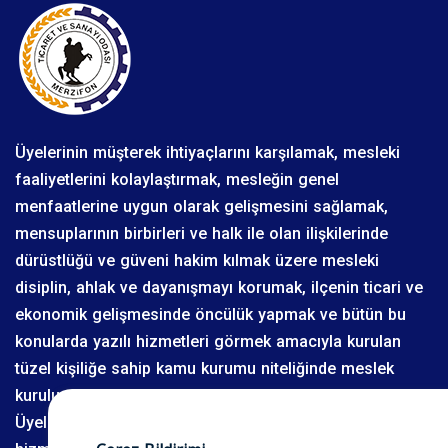
Üyelerinin müşterek ihtiyaçlarını karşılamak, mesleki
faaliyetlerini kolaylaştırmak, mesleğin genel
menfaatlerine uygun olarak gelişmesini sağlamak,
mensuplarının birbirleri ve halk ile olan ilişkilerinde
dürüstlüğü ve güveni hakim kılmak üzere mesleki
disiplin, ahlak ve dayanışmayı korumak, ilçenin ticari ve
ekonomik gelişmesinde öncülük yapmak ve bütün bu
konularda yazılı hizmetleri görmek amacıyla kurulan
tüzel kişiliğe sahip kamu kurumu niteliğinde meslek
kuruluşudur. Merzifon Ticaret ve Sanayi Odası
Üyelerinin ve Üyeleri dışındaki tüm halkının her zaman