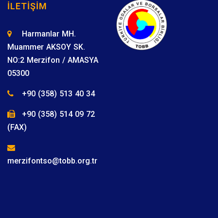
İLETIŞIM
Harmanlar MH.
Muammer AKSOY SK.
NO:2 Merzifon / AMASYA
05300
+90 (358) 513 40 34
+90 (358) 514 09 72
(FAX)
merzifontso@tobb.org.tr