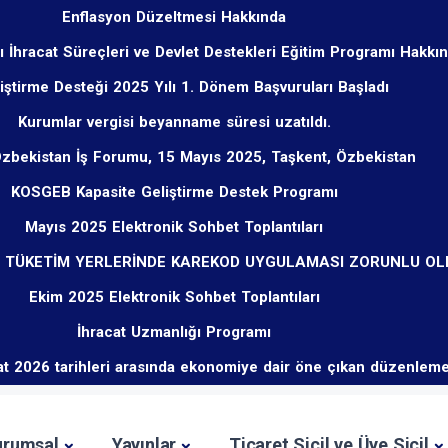
Enflasyon Düzeltmesi Hakkında
ı İhracat Süreçleri ve Devlet Destekleri Eğitim Programı Hakkı
liştirme Desteği 2025 Yılı 1. Dönem Başvuruları Başladı
Kurumlar vergisi beyanname süresi uzatıldı.
Özbekistan İş Forumu, 15 Mayıs 2025, Taşkent, Özbekistan
KOSGEB Kapasite Geliştirme Destek Programı
Mayıs 2025 Elektronik Sohbet Toplantıları
U TÜKETİM YERLERİNDE KAREKOD UYGULAMASI ZORUNLU O
Ekim 2025 Elektronik Sohbet Toplantıları
İhracat Uzmanlığı Programı
t 2026 tarihleri arasında ekonomiye dair öne çıkan düzenleme
urumsal
Yayınlar
Ticaret Sicil ve Üye Sicil