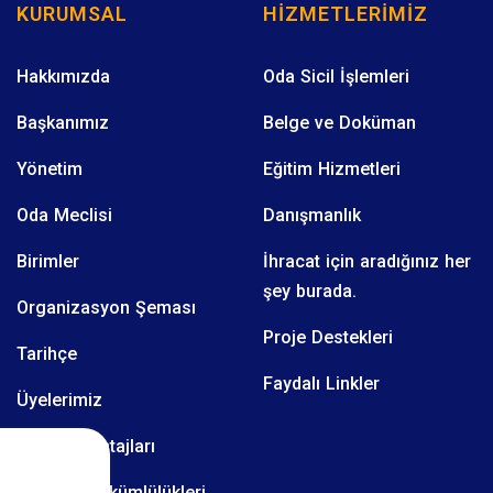
KURUMSAL
HIZMETLERIMIZ
Hakkımızda
Oda Sicil İşlemleri
Başkanımız
Belge ve Doküman
Yönetim
Eğitim Hizmetleri
Oda Meclisi
Danışmanlık
Birimler
İhracat için aradığınız her
şey burada.
Organizasyon Şeması
Proje Destekleri
Tarihçe
Faydalı Linkler
Üyelerimiz
Üyelik Avantajları
Üyelerin Yükümlülükleri