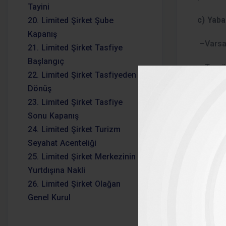
Tayini
c) Yaba
20. Limited Şirket Şube
Kapanış
–
Vars
21. Limited Şirket Tasfiye
Başlangıç
–
Terc
22. Limited Şirket Tasfiyeden
Dönüş
–
Potan
23. Limited Şirket Tasfiye
–
Fotoğ
Sonu Kapanış
24. Limited Şirket Turizm
c)
Hisse
Seyahat Acenteliği
ödendiğ
25. Limited Şirket Merkezinin
Yurtdışına Nakli
d-Yaban
26. Limited Şirket Olağan
Genel Kurul
1-
Şirke
Tasdiki