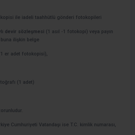
opisi ile iadeli taahhütlü gönderi fotokopileri
ylı
devir sözleşmesi
(1 asıl -1 fotokopi) veya payın
buna ilişkin belge
(1 er adet fotokopisi),
otoğrafı (1 adet)
 zorunludur.
ürkiye Cumhuriyeti Vatandaşı ise T.C. kimlik numarası,