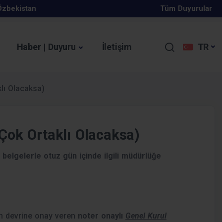
Özbekistan
Tüm Duyurular
Haber | Duyuru
İletişim
TR
I ZORUNLU OLMUŞTUR.
klı Olacaksa)
ıkan düzenlemeler
 Çok Ortaklı Olacaksa)
Programı Hakkında
n belgelerle otuz gün içinde ilgili müdürlüğe
Başladı
 devrine onay veren
noter onaylı
Genel Kurul