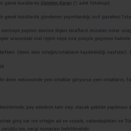
lı genel kurullarda
Gündem Kararı
(1 adet fotokopi)
lı genel kurullarda gündemin yayımlandığı sicil gazetesi fotok
sermaye payının devrine ilişkin tarafların imzaları noter ona
eşler arasındaki mal rejimi veya icra yoluyla geçmesi halinde 
defteri
(devir alan ortağın/ortakların kaydedildiği sayfalar) 
çe
te devir neticesinde yeni ortaklar giriyorsa yeni ortakların; f
devirlerinde; pay adedinin tam sayı olacak şekilde yapılması
ortak giriş var ise ortağın ad ve soyadı, vatandaşlıkları ve T
uyruklu ise, vergi numarası belirtilmelidir.