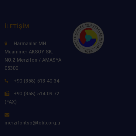
İLETIŞIM
Harmanlar MH.
Muammer AKSOY SK.
NO:2 Merzifon / AMASYA
05300
+90 (358) 513 40 34
+90 (358) 514 09 72
(FAX)
merzifontso@tobb.org.tr