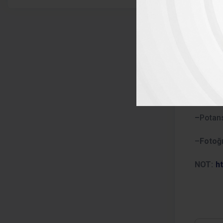
çeviris
2-
Yaban
3-
Yaban
–
Var
–
Terc
–
Potan
–
Fotoğ
NOT:
ht