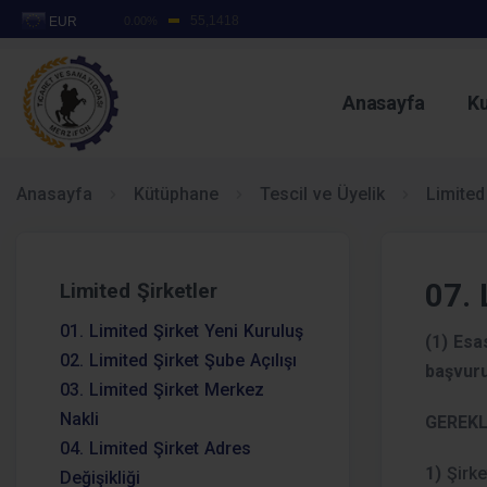
Anasayfa
K
GIDA S
Anasayfa
Kütüphane
Tescil ve Üyelik
Limited
29
07. 
Limited Şirketler
T
01. Limited Şirket Yeni Kuruluş
(1) Esa
02. Limited Şirket Şube Açılışı
başvuru
03. Limited Şirket Merkez
Nakli
GEREKL
04. Limited Şirket Adres
1)
Şirke
Değişikliği