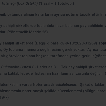
 Tutanağı (Çok Ortaklı)
(1 asıl – 1 fotokopi)
onik ortamda alınan kararların ayrıca notere tasdik ettiril
y sahipli şirketlerde
toplantıda hazır bulunan
pay sahibinin 
dur. (Yönetmelik Madde 26) .
y sahipli şirketlerde (Değişik ibare:RG-9/10/2020-31269)
Topl
, Oy toplama memuru seçilmesine gerek yoktur. Ayrıca tu
 ait görevler toplantı başkanı tarafından yerine getirilir.(yön
 Bulunanlar Listesi
( -1 adet asıl).
Tek pay sahipli şirketlerd
ısına katılabilecekler listesinin hazırlanması zorunlu değildi
eten katılım varsa Noter onaylı
vekaletname
.
Şirket ortakları
kâletnamenin noter onaylı şekilde düzenlenmesi (Mülga ibare
18/7)