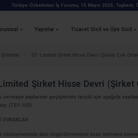
Türkiye-Özbekistan İş Forumu, 15 Mayıs 2025, Taşkent, 
KOSGEB Kapasite Geliştirme Destek Programı
Mayıs 2025 Elektronik Sohbet Toplantıları
urumsal
Yayınlar
Ticaret Sicil ve Üye Sicil
ATIŞ VE TOPLU TÜKETİM YERLERİNDE KAREKOD UYGULAMAS
Ekim 2025 Elektronik Sohbet Toplantıları
İhracat Uzmanlığı Programı
 Şirketler
07. Limited Şirket Hisse Devri (Şirket Çok Orta
 Ocak - 4 Şubat 2026 tarihleri arasında ekonomiye dair öne ç
Enflasyon Düzeltmesi Hakkında
Limited Şirket Hisse Devri (Şirket
icaret Bakanlığı İhracat Süreçleri ve Devlet Destekleri Eğitim 
s sermaye paylarının geçişlerinin tescili için aşağıda sayıla
İş Geliştirme Desteği 2025 Yılı 1. Dönem Başvuruları 
lur (TSY-103):
Kurumlar vergisi beyanname süresi uzatıldı.
İ EVRAKLAR
t sözleşmesinde aksi öngörülmemişse esas sermaye payının