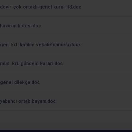
devir-çok ortaklı-genel kurul-ltd.doc
hazirun listesi.doc
gen. krl. katılım vekaletnamesi.docx
müd. krl. gündem kararı.doc
genel dilekçe.doc
yabancı ortak beyanı.doc