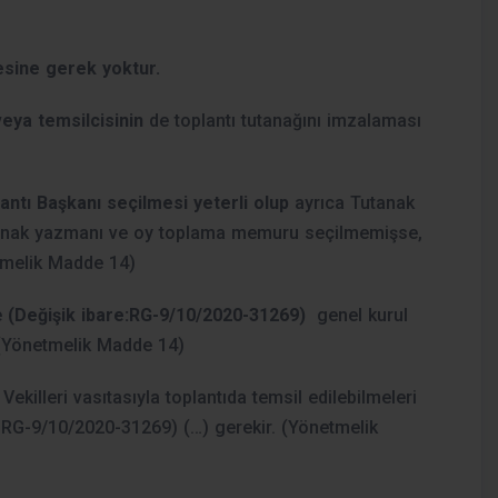
mesine gerek yoktur.
veya temsilcisinin
de toplantı tutanağını imzalaması
antı Başkanı seçilmesi yeterli olup
ayrıca Tutanak
tanak yazmanı ve oy toplama memuru seçilmemişse,
etmelik Madde 14)
e
(Değişik ibare:RG-9/10/2020-31269)
genel kurul
r. (Yönetmelik Madde 14)
 Vekilleri vasıtasıyla toplantıda temsil edilebilmeleri
:RG-9/10/2020-31269) (…) gerekir. (Yönetmelik