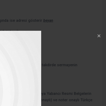
şında ise adresi gösterir
beyan
t fotokopi)
×
kmemektedir. Belirtildiği takdirde sermayenin
ktir.
rk konsolosluğundan veya Yabancı Resmi Belgelerin
ik ettirilmesi (apostil onaylı) ve noter onaylı Türkçe