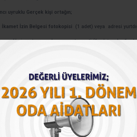
ncı uyruklu Gerçek kişi ortağın;
a
İkamet İzin Belgesi fotokopisi
(1 adet) veya adresi yurtdı
üme edilmiş
noter onaylı pasaport sureti
(1 adet asıl – 1 ade
siyel
vergi görüntüleme belgesi
eklenmelidir.
raf
(2 adet)
 devri kararlarında sermayenin ödendiğinin belirtilmesi gere
ine ilişkin SMMM raporu ve faaliyet belgesi eklenmesi gerece
cı Uyruklu Ortak Tüzel Kişi İse;
tin güncel ;
Sicil Tasdiknamesi veya Sicil Özeti.
Belgenin Tü
 Mecburiyetinin Kaldırılması Sözleşmesi hükümlerine göre tasd