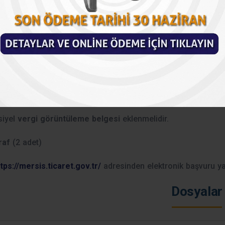
i ile birlikte müdürlüğe verilmesi zorunludur. (TSY 32. Madde)
cı uyruklu tüzel kişinin Vergi dairesi potansiyel görüntülem
cı uyruklu tüzel kişiliğin yabancı uyruklu temsilcisinin;
sa
İkamet İzin Belgesi fotokopisi
(1 adet ) veya adresi yurtd
üme edilmiş
noter onaylı pasaport sureti
(1 adet asıl – 1 ade
siyel
vergi görüntüleme belgesi
eklenmelidir.
raf
(2 adet)
tps://mersis.ticaret.gov.tr/
adresinden elektronik başvuru y
Dosyalar