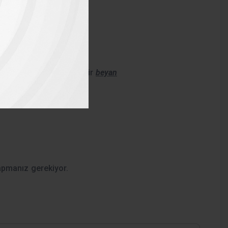
e belgesi
ışında ise adresi gösterir
beyan
t fotokopi)
apmanız gerekiyor.