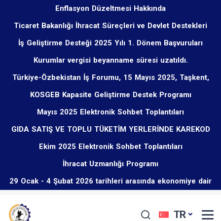
Enflasyon Düzeltmesi Hakkında
Ticaret Bakanlığı İhracat Süreçleri ve Devlet Destekleri
İş Geliştirme Desteği 2025 Yılı 1. Dönem Başvuruları
Eğitim Programı Hakkında
Kurumlar vergisi beyanname süresi uzatıldı.
Başladı
Türkiye-Özbekistan İş Forumu, 15 Mayıs 2025, Taşkent,
KOSGEB Kapasite Geliştirme Destek Programı
Özbekistan
Mayıs 2025 Elektronik Sohbet Toplantıları
GIDA SATIŞ VE TOPLU TÜKETİM YERLERİNDE KAREKOD
Ekim 2025 Elektronik Sohbet Toplantıları
UYGULAMASI ZORUNLU OLMUŞTUR.
İhracat Uzmanlığı Programı
29 Ocak - 4 Şubat 2026 tarihleri arasında ekonomiye dair
öne çıkan düzenlemeler
TR