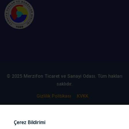
© 2025 Merzifon Ticaret ve Sanayi Odası. Tüm hakları
saklıdır.
Gizlilik Politikası
KVKK
Web Tasarım:
#alpcanaydiner
Çerez Bildirimi