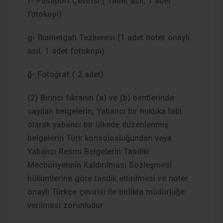
f-
Pasaport Çevirisi ( 1adet asıl, 1 adet
fotokopi)
g-
İkametgah Tezkeresi (1 adet noter onaylı
asıl, 1 adet fotokopi)
ğ-
Fotoğraf ( 2 adet)
(2)
Birinci fıkranın (a) ve (b) bentlerinde
sayılan belgelerin, Yabancı bir hukuka tabi
olarak yabancı bir ülkede düzenlenmiş
belgelerin Türk konsolosluğundan veya
Yabancı Resmi Belgelerin Tasdiki
Mecburiyetinin Kaldırılması Sözleşmesi
hükümlerine göre tasdik ettirilmesi ve noter
onaylı Türkçe çevirisi ile birlikte müdürlüğe
verilmesi zorunludur.