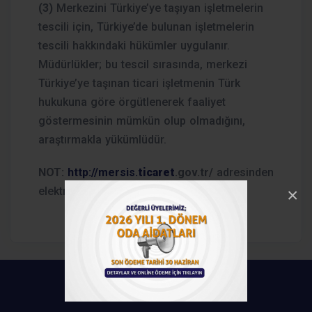
(3)
Merkezini Türkiye’ye taşıyan işletmelerin
tescili için, Türkiye’de bulunan işletmelerin
tescili hakkındaki hükümler uygulanır.
Müdürlükler; bu tescil sırasında, merkezi
Türkiye’ye taşınan ticari işletmenin Türk
hukukuna göre örgütlenerek faaliyet
göstermesinin mümkün olup olmadığını,
araştırmakla yükümlüdür.
NOT:
http://mersis.
ticaret
.gov.tr/
adresinden
×
elektronik başvuru yapmanız gerekiyor.