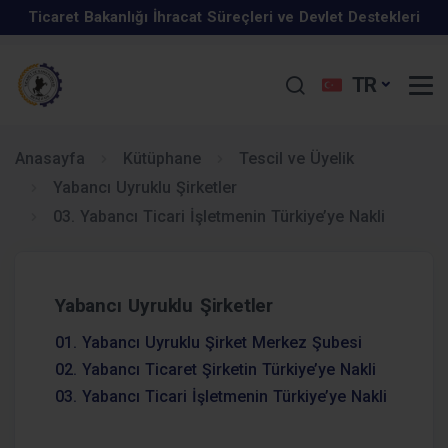
Ticaret Bakanlığı İhracat Süreçleri ve Devlet Destekleri
İş Geliştirme Desteği 2025 Yılı 1. Dönem Başvuruları
Eğitim Programı Hakkında
TR
Kurumlar vergisi beyanname süresi uzatıldı.
Başladı
Türkiye-Özbekistan İş Forumu, 15 Mayıs 2025, Taşkent,
KOSGEB Kapasite Geliştirme Destek Programı
Özbekistan
Anasayfa
Kütüphane
Tescil ve Üyelik
Yabancı Uyruklu Şirketler
Mayıs 2025 Elektronik Sohbet Toplantıları
03. Yabancı Ticari İşletmenin Türkiye’ye Nakli
GIDA SATIŞ VE TOPLU TÜKETİM YERLERİNDE KAREKOD
Ekim 2025 Elektronik Sohbet Toplantıları
UYGULAMASI ZORUNLU OLMUŞTUR.
İhracat Uzmanlığı Programı
Yabancı Uyruklu Şirketler
29 Ocak - 4 Şubat 2026 tarihleri arasında ekonomiye dair
01. Yabancı Uyruklu Şirket Merkez Şubesi
Enflasyon Düzeltmesi Hakkında
öne çıkan düzenlemeler
02. Yabancı Ticaret Şirketin Türkiye’ye Nakli
03. Yabancı Ticari İşletmenin Türkiye’ye Nakli