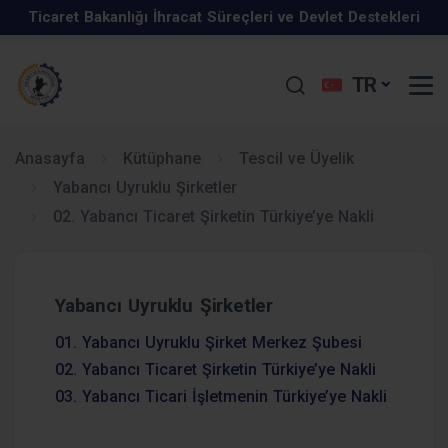
Ticaret Bakanlığı İhracat Süreçleri ve Devlet Destekleri
İş Geliştirme Desteği 2025 Yılı 1. Dönem Başvuruları
Eğitim Programı Hakkında
TR
Kurumlar vergisi beyanname süresi uzatıldı.
Başladı
Türkiye-Özbekistan İş Forumu, 15 Mayıs 2025, Taşkent,
KOSGEB Kapasite Geliştirme Destek Programı
Özbekistan
Anasayfa
Kütüphane
Tescil ve Üyelik
Yabancı Uyruklu Şirketler
Mayıs 2025 Elektronik Sohbet Toplantıları
02. Yabancı Ticaret Şirketin Türkiye’ye Nakli
GIDA SATIŞ VE TOPLU TÜKETİM YERLERİNDE KAREKOD
Ekim 2025 Elektronik Sohbet Toplantıları
UYGULAMASI ZORUNLU OLMUŞTUR.
İhracat Uzmanlığı Programı
Yabancı Uyruklu Şirketler
29 Ocak - 4 Şubat 2026 tarihleri arasında ekonomiye dair
01. Yabancı Uyruklu Şirket Merkez Şubesi
Enflasyon Düzeltmesi Hakkında
öne çıkan düzenlemeler
02. Yabancı Ticaret Şirketin Türkiye’ye Nakli
03. Yabancı Ticari İşletmenin Türkiye’ye Nakli