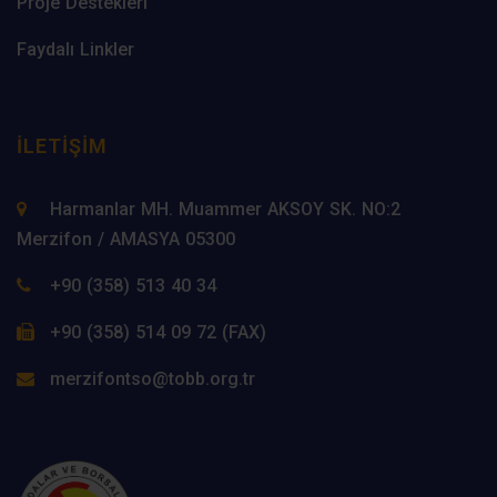
Proje Destekleri
Faydalı Linkler
İLETIŞIM
Harmanlar MH. Muammer AKSOY SK. NO:2
Merzifon / AMASYA 05300
+90 (358) 513 40 34
+90 (358) 514 09 72 (FAX)
merzifontso@tobb.org.tr