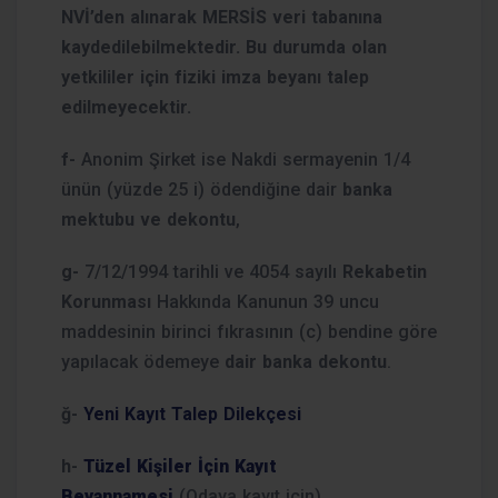
NVİ’den alınarak MERSİS veri tabanına
kaydedilebilmektedir. Bu durumda olan
yetkililer için fiziki imza beyanı talep
edilmeyecektir.
f-
Anonim Şirket ise
Nakdi sermayenin 1/4
ünün (yüzde 25 i) ödendiğine dair
banka
mektubu ve dekontu
,
g-
7/12/1994 tarihli ve 4054 sayılı
Rekabetin
Korunması
Hakkında Kanunun 39 uncu
maddesinin birinci fıkrasının (c) bendine göre
yapılacak ödemeye
dair banka dekontu
.
ğ-
Yeni Kayıt Talep Dilekçesi
h-
Tüzel Kişiler İçin Kayıt
Beyannamesi
(Odaya kayıt için)