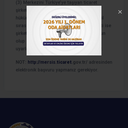
(3) Merkezini Türkiye’ye taşıyan ticaret
×
şirketlerinin tescilinde ise kuruluşa ait
hükümler uygulanır. Müdürlükler; bu tescil
sırasında, merkezini taşıyan ticaret şirketi ise
şirket sözleşmesinin Türk hukukuna uygun
olup olmadığını veya uyarlanıp
uyarlanmadığını araştırmakla yükümlüdür.
NOT:
http://mersis.
ticaret
.gov.tr/
adresinden
elektronik başvuru yapmanız gerekiyor.