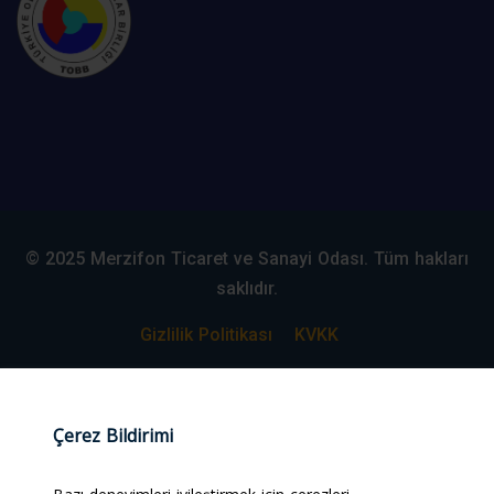
© 2025 Merzifon Ticaret ve Sanayi Odası. Tüm hakları
saklıdır.
Gizlilik Politikası
KVKK
Web Tasarım:
#alpcanaydiner
Çerez Bildirimi