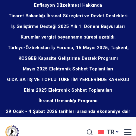
Enflasyon Düzeltmesi Hakkında
Ticaret Bakanlığı İhracat Süreçleri ve Devlet Destekleri
İş Geliştirme Desteği 2025 Yılı 1. Dönem Başvuruları
Eğitim Programı Hakkında
Kurumlar vergisi beyanname süresi uzatıldı.
Başladı
Türkiye-Özbekistan İş Forumu, 15 Mayıs 2025, Taşkent,
KOSGEB Kapasite Geliştirme Destek Programı
Özbekistan
Mayıs 2025 Elektronik Sohbet Toplantıları
GIDA SATIŞ VE TOPLU TÜKETİM YERLERİNDE KAREKOD
Ekim 2025 Elektronik Sohbet Toplantıları
UYGULAMASI ZORUNLU OLMUŞTUR.
İhracat Uzmanlığı Programı
29 Ocak - 4 Şubat 2026 tarihleri arasında ekonomiye dair
öne çıkan düzenlemeler
TR