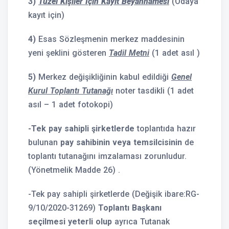
3)
Tüzel Kişiler İçin Kayıt Beyannamesi
(Odaya
kayıt için)
4)
Esas Sözleşmenin merkez maddesinin
yeni şeklini gösteren
Tadil Metni
(1 adet asıl )
5)
Merkez değişikliğinin kabul edildiği
Genel
Kurul Toplantı Tutanağı
noter tasdikli (1 adet
asıl – 1 adet fotokopi)
-Tek pay sahipli şirketlerde
toplantıda hazır
bulunan
pay sahibinin veya temsilcisinin
de
toplantı tutanağını imzalaması zorunludur.
(Yönetmelik Madde 26) .
-Tek pay sahipli şirketlerde (Değişik ibare:RG-
9/10/2020-31269)
Toplantı Başkanı
seçilmesi yeterli olup
ayrıca Tutanak