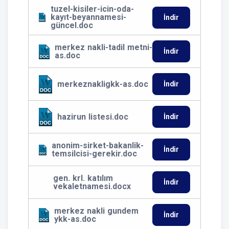
tuzel-kisiler-icin-oda-
kayıt-beyannamesi-
İndir
güncel.doc
merkez nakli-tadil metni-
İndir
as.doc
merkeznakligkk-as.doc
İndir
hazirun listesi.doc
İndir
anonim-sirket-bakanlik-
İndir
temsilcisi-gerekir.doc
gen. krl. katılım
İndir
vekaletnamesi.docx
merkez nakli gundem
İndir
ykk-as.doc