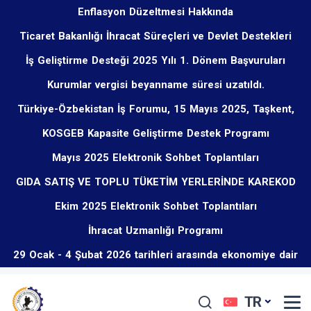
Enflasyon Düzeltmesi Hakkında
Ticaret Bakanlığı İhracat Süreçleri ve Devlet Destekleri
İş Geliştirme Desteği 2025 Yılı 1. Dönem Başvuruları
Eğitim Programı Hakkında
Kurumlar vergisi beyanname süresi uzatıldı.
Başladı
Türkiye-Özbekistan İş Forumu, 15 Mayıs 2025, Taşkent,
KOSGEB Kapasite Geliştirme Destek Programı
Özbekistan
Mayıs 2025 Elektronik Sohbet Toplantıları
GIDA SATIŞ VE TOPLU TÜKETİM YERLERİNDE KAREKOD
Ekim 2025 Elektronik Sohbet Toplantıları
UYGULAMASI ZORUNLU OLMUŞTUR.
İhracat Uzmanlığı Programı
29 Ocak - 4 Şubat 2026 tarihleri arasında ekonomiye dair
öne çıkan düzenlemeler
TR