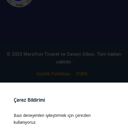
© 2025 Merzifon Ticaret ve Sanayi Odası. Tüm hakları
saklıdır.
Gizlilik Politikası
KVKK
Web Tasarım:
#alpcanaydiner
Çerez Bildirimi
Bazı deneyimleri iyileştirmek için çerezleri
kullanıyoruz.