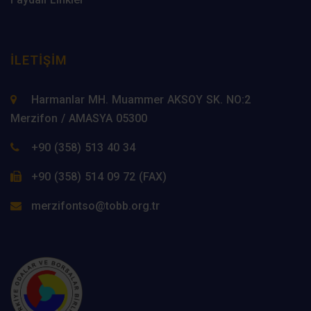
İLETIŞIM
Harmanlar MH. Muammer AKSOY SK. NO:2
Merzifon / AMASYA 05300
+90 (358) 513 40 34
+90 (358) 514 09 72 (FAX)
merzifontso@tobb.org.tr