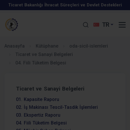
Ticaret Bakanlığı İhracat Süreçleri ve Devlet Destekleri
İş Geliştirme Desteği 2025 Yılı 1. Dönem Başvuruları
Eğitim Programı Hakkında
TR
Kurumlar vergisi beyanname süresi uzatıldı.
Başladı
Türkiye-Özbekistan İş Forumu, 15 Mayıs 2025, Taşkent,
KOSGEB Kapasite Geliştirme Destek Programı
Özbekistan
Anasayfa
Kütüphane
oda-sicil-islemleri
Ticaret ve Sanayi Belgeleri
Mayıs 2025 Elektronik Sohbet Toplantıları
04. Fiili Tüketim Belgesi
GIDA SATIŞ VE TOPLU TÜKETİM YERLERİNDE KAREKOD
Ekim 2025 Elektronik Sohbet Toplantıları
UYGULAMASI ZORUNLU OLMUŞTUR.
İhracat Uzmanlığı Programı
Ticaret ve Sanayi Belgeleri
29 Ocak - 4 Şubat 2026 tarihleri arasında ekonomiye dair
01. Kapasite Raporu
Enflasyon Düzeltmesi Hakkında
öne çıkan düzenlemeler
02. İş Makinası Tescil-Tasdik İşlemleri
03. Ekspertiz Raporu
04. Fiili Tüketim Belgesi