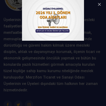
×
Üyelerinin müşterek ihtiyaçlarını karşılamak, mesleki
faaliyetlerini kolaylaştırmak, mesleğin genel
menfaatlerine uygun olarak gelişmesini sağlamak,
mensuplarının birbirleri ve halk ile olan ilişkilerinde
dürüstlüğü ve güveni hakim kılmak üzere mesleki
disiplin, ahlak ve dayanışmayı korumak, ilçenin ticari ve
ekonomik gelişmesinde öncülük yapmak ve bütün bu
konularda yazılı hizmetleri görmek amacıyla kurulan
tüzel kişiliğe sahip kamu kurumu niteliğinde meslek
kuruluşudur. Merzifon Ticaret ve Sanayi Odası
Üyelerinin ve Üyeleri dışındaki tüm halkının her zaman
hizmetindedir.