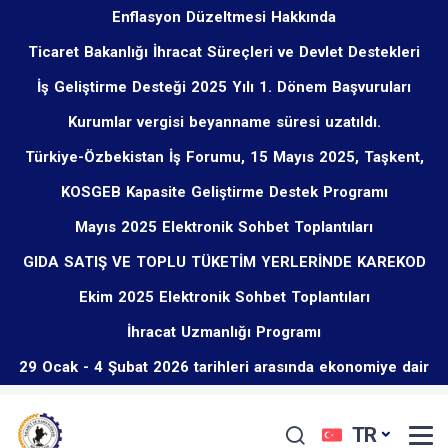
Enflasyon Düzeltmesi Hakkında
Ticaret Bakanlığı İhracat Süreçleri ve Devlet Destekleri
İş Geliştirme Desteği 2025 Yılı 1. Dönem Başvuruları
Eğitim Programı Hakkında
Kurumlar vergisi beyanname süresi uzatıldı.
Başladı
Türkiye-Özbekistan İş Forumu, 15 Mayıs 2025, Taşkent,
KOSGEB Kapasite Geliştirme Destek Programı
Özbekistan
Mayıs 2025 Elektronik Sohbet Toplantıları
GIDA SATIŞ VE TOPLU TÜKETİM YERLERİNDE KAREKOD
Ekim 2025 Elektronik Sohbet Toplantıları
UYGULAMASI ZORUNLU OLMUŞTUR.
İhracat Uzmanlığı Programı
29 Ocak - 4 Şubat 2026 tarihleri arasında ekonomiye dair
öne çıkan düzenlemeler
TR