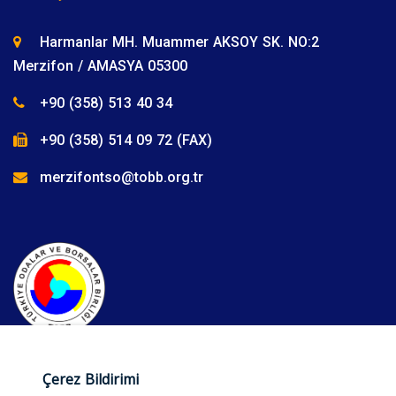
Harmanlar MH. Muammer AKSOY SK. NO:2
Merzifon / AMASYA 05300
+90 (358) 513 40 34
+90 (358) 514 09 72 (FAX)
merzifontso@tobb.org.tr
Çerez Bildirimi