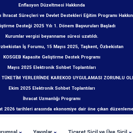
Enflasyon Düzeltmesi Hakkında
ı İhracat Süreçleri ve Devlet Destekleri Eğitim Programı Hakkı
liştirme Desteği 2025 Yılı 1. Dönem Başvuruları Başladı
Kurumlar vergisi beyanname süresi uzatıldı.
Özbekistan İş Forumu, 15 Mayıs 2025, Taşkent, Özbekistan
KOSGEB Kapasite Geliştirme Destek Programı
Mayıs 2025 Elektronik Sohbet Toplantıları
U TÜKETİM YERLERİNDE KAREKOD UYGULAMASI ZORUNLU O
Ekim 2025 Elektronik Sohbet Toplantıları
İhracat Uzmanlığı Programı
t 2026 tarihleri arasında ekonomiye dair öne çıkan düzenleme
urumsal
Yayınlar
Ticaret Sicil ve Üye Sicil