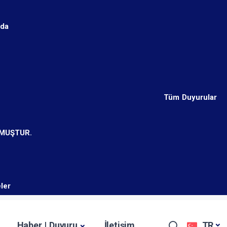
nda
Tüm Duyurular
LMUŞTUR.
ler
Haber | Duyuru
İletişim
TR