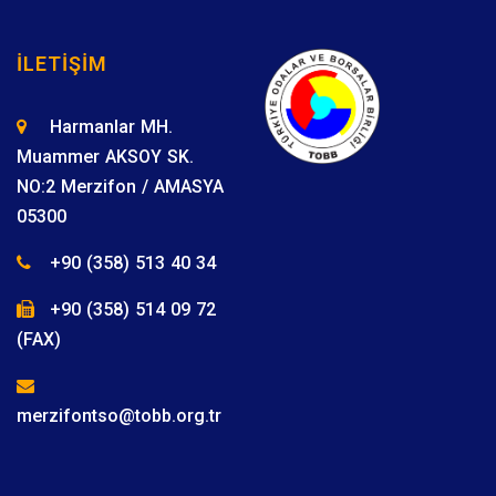
İLETIŞIM
Harmanlar MH.
Muammer AKSOY SK.
NO:2 Merzifon / AMASYA
05300
+90 (358) 513 40 34
+90 (358) 514 09 72
(FAX)
merzifontso@tobb.org.tr