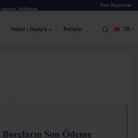
Programı Hakkında
Tüm Duyurular
Başladı
Haber | Duyuru
İletişim
TR
Özbekistan
I ZORUNLU OLMUŞTUR.
ıkan düzenlemeler