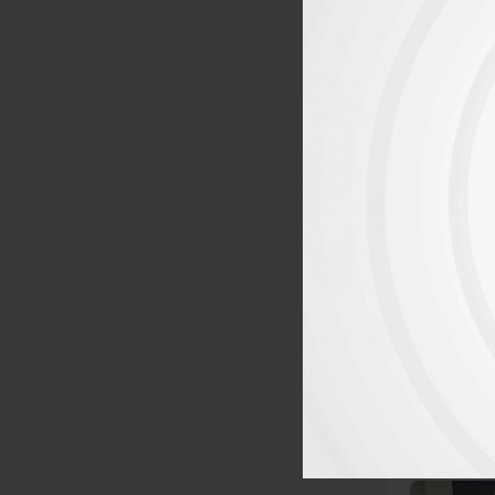
SGK B
So