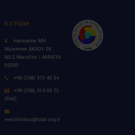
İLETIŞIM
Harmanlar MH.
Muammer AKSOY SK.
NO:2 Merzifon / AMASYA
05300
+90 (358) 513 40 34
+90 (358) 514 09 72
(FAX)
merzifontso@tobb.org.tr