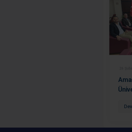
26 Şuba
Ama
Üniv
Dev