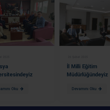
t 2025
26 Şubat 2025
sya
İl Milli Eğitim
ersitesindeyiz
Müdürlüğündeyiz
amını Oku
Devamını Oku