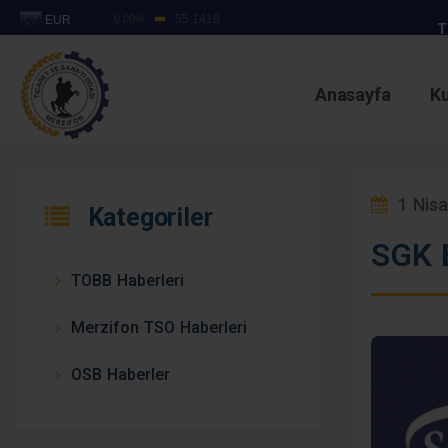
T
Anasayfa
K
1 Nisa
Kategoriler
GIDA S
SGK 
TOBB Haberleri
Merzifon TSO Haberleri
29
OSB Haberler