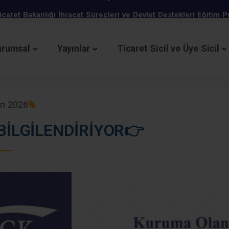
icaret Bakanlığı İhracat Süreçleri ve Devlet Destekleri Eğitim 
İş Geliştirme Desteği 2025 Yılı 1. Dönem Başvuruları 
Kurumlar vergisi beyanname süresi uzatıldı.
urumsal
Yayınlar
Ticaret Sicil ve Üye Sicil
Türkiye-Özbekistan İş Forumu, 15 Mayıs 2025, Taşkent, 
KOSGEB Kapasite Geliştirme Destek Programı
Mayıs 2025 Elektronik Sohbet Toplantıları
n 2026
ATIŞ VE TOPLU TÜKETİM YERLERİNDE KAREKOD UYGULAMAS
BİLGİLENDİRİYOR👉
Ekim 2025 Elektronik Sohbet Toplantıları
İhracat Uzmanlığı Programı
 Ocak - 4 Şubat 2026 tarihleri arasında ekonomiye dair öne ç
Enflasyon Düzeltmesi Hakkında