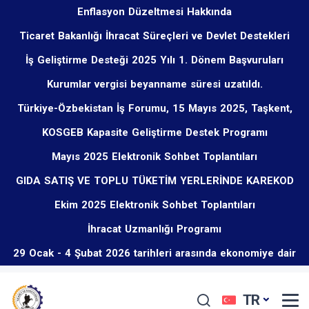
Enflasyon Düzeltmesi Hakkında
Ticaret Bakanlığı İhracat Süreçleri ve Devlet Destekleri
İş Geliştirme Desteği 2025 Yılı 1. Dönem Başvuruları
Eğitim Programı Hakkında
Kurumlar vergisi beyanname süresi uzatıldı.
Başladı
Türkiye-Özbekistan İş Forumu, 15 Mayıs 2025, Taşkent,
KOSGEB Kapasite Geliştirme Destek Programı
Özbekistan
Mayıs 2025 Elektronik Sohbet Toplantıları
GIDA SATIŞ VE TOPLU TÜKETİM YERLERİNDE KAREKOD
Ekim 2025 Elektronik Sohbet Toplantıları
UYGULAMASI ZORUNLU OLMUŞTUR.
İhracat Uzmanlığı Programı
29 Ocak - 4 Şubat 2026 tarihleri arasında ekonomiye dair
öne çıkan düzenlemeler
TR