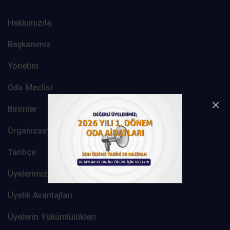
Hakkımızda
Başkanımız
Yönetim
Oda Meclisi
×
Birimler
Organizasyon Şeması
Tarihçe
Üyelerimiz
Üyelik Avantajları
Üyelerin Yükümlülükleri