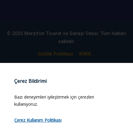
© 2025 Merzifon Ticaret ve Sanayi Odası. Tüm hakları
saklıdır.
Gizlilik Politikası
KVKK
Web Tasarım:
#alpcanaydiner
Çerez Bildirimi
Bazı deneyimleri iyileştirmek için çerezleri
kullanıyoruz.
Çerez Kullanım Politikası