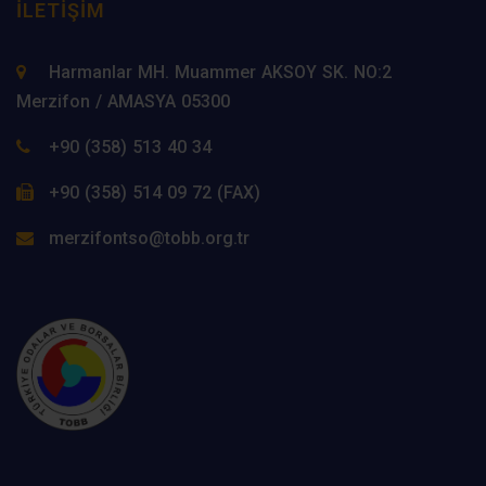
İLETIŞIM
Harmanlar MH. Muammer AKSOY SK. NO:2
Merzifon / AMASYA 05300
+90 (358) 513 40 34
+90 (358) 514 09 72 (FAX)
merzifontso@tobb.org.tr